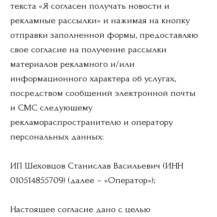
посредством сообщений электронной почты
и СМС следующему
рекламораспространителю и оператору
персональных данных:
ИП Шеховцов Станислав Васильевич (ИНН
010514855709) (далее – «Оператор»);
Настоящее согласие дано с целью
оперативного получения новостей о
специальных предложениях, бонусах и
различного рода рекламных мероприятиях,
направленных на продвижение услуг. В этой
связи я предоставляю Оператору свое
согласие на смешанную обработку, включая
сбор, запись, систематизацию, накопление,
хранение, уточнение (обновление,
изменение), извлечение, использование,
блокирование, удаление, уничтожение,
следующих персональных данных: