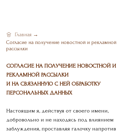
→
Главная
Согласие на получение новостной и рекламной
СОГЛАСИЕ НА ПОЛУЧЕНИЕ НОВОСТНОЙ И
рассылки
РЕКЛАМНОЙ РАССЫЛКИ
И НА СВЯЗАННУЮ С НЕЙ ОБРАБОТКУ
ПЕРСОНАЛЬНЫХ ДАННЫХ
Настоящим я, действуя от своего имени,
добровольно и не находясь под влиянием
заблуждения, проставляя галочку напротив
текста «Я согласен получать новости и
рекламные рассылки» и нажимая на кнопку
отправки заполненной формы, предоставляю
свое согласие на получение рассылки
материалов рекламного и/или
информационного характера об услугах,