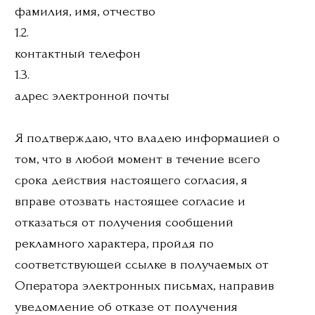
обращения к Оператору с соответствующим
запросом по электронной почте
postbox-
yolkipolki@yandex.ru
. В этом случае Оператор
прекращает обработку персональных
данных, а персональные данные подлежат
уничтожению, если отсутствуют иные
правовые основания для обработки,
установленные законодательством
Российской Федерации.
Срок действия настоящего согласия на
обработку персональных данных начинается
с момента его представления Оператору и
прекращается по достижении целей
обработки персональных данных, по
получении отзыва согласия на обработку
персональных данных или исключения
Оператора из Единого государственного
реестра индивидуальных предпринимателей.