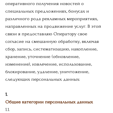
1.
Общие категории персональных данных
1.1.
фамилия, имя, отчество
1.2.
контактный телефон
1.3.
адрес электронной почты
Я подтверждаю, что владею информацией о
том, что в любой момент в течение всего
срока действия настоящего согласия, я
вправе отозвать настоящее согласие и
отказаться от получения сообщений
рекламного характера, пройдя по
соответствующей ссылке в получаемых от
Оператора электронных письмах, направив
уведомление об отказе от получения
сообщений рекламного характера в службу
поддержки по адресу: Республика Адыгея, г.
Майкоп, ул. Низпоташная, 114 или путем