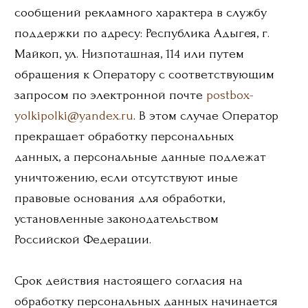
+7 918 424 59 60
8 918 424 59 60
postbox-yolkipolki@yandex.ru
Доставка и оплата
Главная
Наше производство
Каталог
Республика Адыгея,
ИП Шеховцов Станислав
Васильевич
г. Майкоп, ул.
ИНН 010514855709
Низпоташная, 114
ОГРНИП
304010536401077
© All Rights Reserved.
Made by
Kseniia Scott.
scott.ks@yandex.ru
Пользовательское соглашение
Политика обработки персональных данных
Согласие на получение новостной и рекламной
рассылки
Согласие на обработку персональных данных