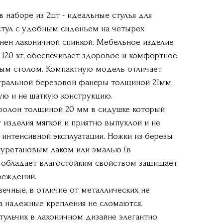
в наборе из 2шт - идеальные стулья для
 стул с удобным сиденьем на четырех
нен лаконичной спинкой. Мебельное изделие
120 кг, обеспечивает здоровое и комфортное
ным столом. Компактную модель отличает
туральной березовой фанеры толщиной 21мм,
ую и не шаткую конструкцию.
ролон толщиной 20 мм в сидушке который
изделия мягкой и приятно выпуклой и не
х интенсивной эксплуатации. Ножки из березы
уретановым лаком или эмалью (в
о обладает влагостойким свойством защищает
реждений.
ечные, в отличие от металлических не
 а надежные крепления не сломаются.
тульчик в лаконичном дизайне элегантно