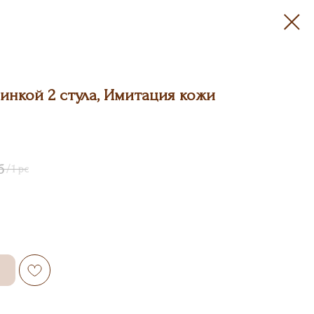
пинкой 2 стула, Имитация кожи
б
/
1 pc