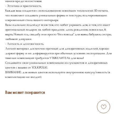
нанося вреда экосистемам.
- Эстетика и практичность.
Каждая ваза создается с использованием новейших технологий 3D-печати,
что позволяет создавать уникальные формы и текстуры, подчеркивающие
современный стиль вашего интерьера.
Вазы идеально подойдут всем тем, кто любит украшать дом, и тем, кто ищет
оригинальный подарок на любой праздник: день рождения, новоселье, 8
марта, Новый год, свадьбу или просто “без повода” для мамы, бабушки, сестры,
любимой девушки.
- Легкость и долговечность.
Легкий материал достаточно прочный для декоративных изделий, хорошо
держит форму и не деформируется при обычных условиях эксплуатации. Для
тяжелых композиций требуется УТЯЖЕЛИТЕЛЬ для вазы!
Создавайте свои уникальные композиции из сухоцветов и декоративных
цветов с вазами от YOLKIPOLKI.
ВНИМАНИЕ: для живых цветов используйте внутреннюю капсулу/емкость (в
комплектацию не входит).
Вам может понравится