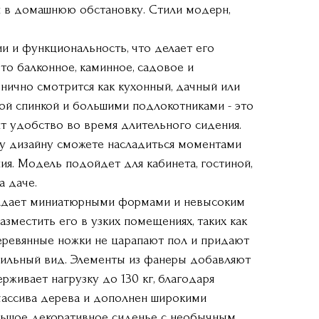
и в домашнюю обстановку. Стили модерн,
и и функциональность, что делает его
то балконное, каминное, садовое и
нично смотрится как кухонный, дачный или
ой спинкой и большими подлокотниками - это
т удобство во время длительного сидения.
у дизайну сможете насладиться моментами
ния. Модель подойдет для кабинета, гостиной,
а даче.
ладает миниатюрными формами и невысоким
азместить его в узких помещениях, таких как
еревянные ножки не царапают пол и придают
тильный вид. Элементы из фанеры добавляют
рживает нагрузку до 130 кг, благодаря
массива дерева и дополнен широкими
льшое декоративное сиденье с необычным