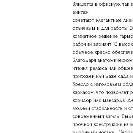
Впишется в офисную, так 
винтаж
сочетают элегантные лини
отличным и для работы. Э
комнатное решение гармо
рабочий вариант. С высок
обычное кресло обеспечи
Благодаря анатомическом
чтения, релакса или обще
прихожей или даже сада н
Кресло с изголовьем об
каркасом, что позволяет р
коридор или мансарда. Д
модели стабильность и с
современный взгляд. Выде
прочной конструкции из 
удобными ногами . Небо