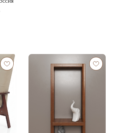
оссия
m