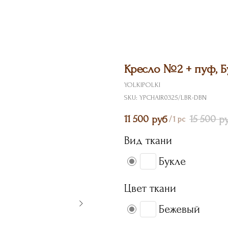
Кресло №2 + пуф, Б
YOLKIPOLKI
SKU:
YPCHAIR0325/LBR-DBN
11 500
15 500
руб
р
/
1 pc
Вид ткани
Букле
Цвет ткани
Бежевый