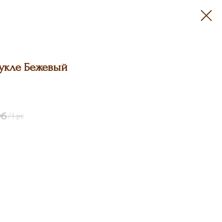
укле Бежевый
уб
/
1 pc