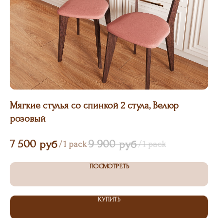
Мягкие стулья со спинкой 2 стула, Велюр
Пу
розовый
2
7 500
9 900
руб
руб
/
1 pack
/
1 pack
ПОСМОТРЕТЬ
КУПИТЬ