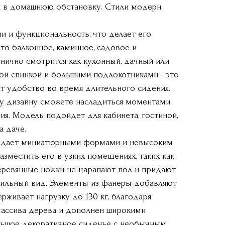
и в домашнюю обстановку. Стили модерн,
и и функциональность, что делает его
то балконное, каминное, садовое и
нично смотрится как кухонный, дачный или
ой спинкой и большими подлокотниками - это
т удобство во время длительного сидения.
у дизайну сможете насладиться моментами
ния. Модель подойдет для кабинета, гостиной,
а даче.
ладает миниатюрными формами и невысоким
азместить его в узких помещениях, таких как
еревянные ножки не царапают пол и придают
тильный вид. Элементы из фанеры добавляют
рживает нагрузку до 130 кг, благодаря
массива дерева и дополнен широкими
льшое декоративное сиденье с необычным