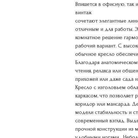
Впишется в офисную, так 
винтаж
сочетают элегантные лини
отличным и для работы. Э
комнатное решение гармо
рабочий вариант. С высок
обычное кресло обеспечи
Благодаря анатомическом
чтения, релакса или обще
прихожей или даже сада н
Кресло с изголовьем об
каркасом, что позволяет р
коридор или мансарда. Д
модели стабильность и с
современный взгляд. Выде
прочной конструкции из 
удобными ногами . Небо