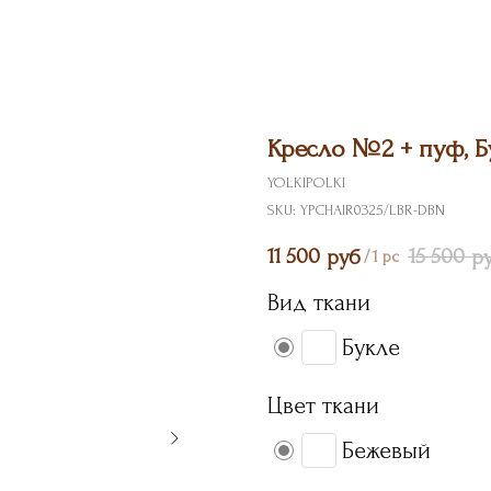
Кресло №2 + пуф, Б
YOLKIPOLKI
SKU:
YPCHAIR0325/LBR-DBN
11 500
15 500
руб
р
/
1 pc
Вид ткани
Букле
Цвет ткани
Бежевый