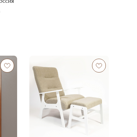
оссия
m