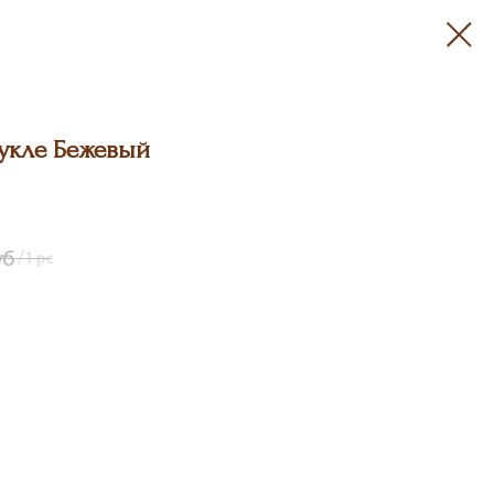
укле Бежевый
уб
/
1 pc