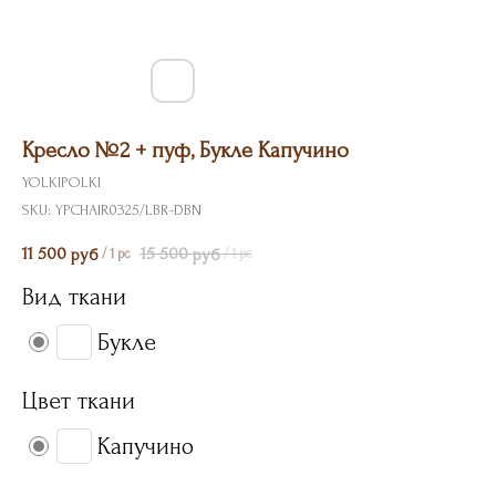
Кресло №2 + пуф, Букле Капучино
YOLKIPOLKI
SKU:
YPCHAIR0325/LBR-DBN
11 500
15 500
руб
руб
/
1 pc
/
1 pc
Вид ткани
Букле
Цвет ткани
Капучино