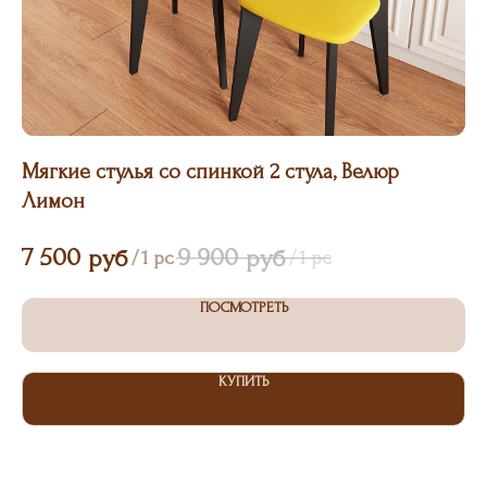
Мягкие стулья со спинкой 2 стула, Велюр
Мя
Лимон
ко
7 500
9 900
7
руб
руб
/
1 pc
/
1 pc
ПОСМОТРЕТЬ
КУПИТЬ