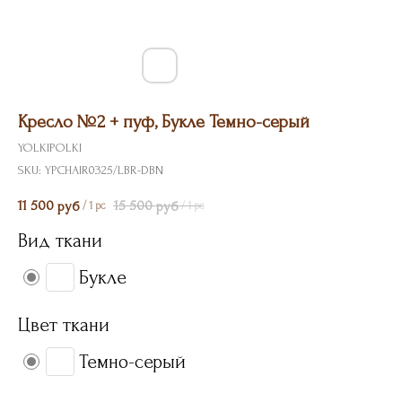
Кресло №2 + пуф, Букле Темно-серый
YOLKIPOLKI
SKU:
YPCHAIR0325/LBR-DBN
11 500
15 500
руб
руб
/
1 pc
/
1 pc
Вид ткани
Букле
Цвет ткани
Темно-серый