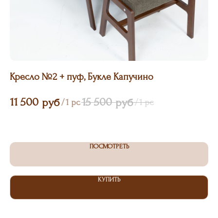
Кресло №2 + пуф, Букле Капучино
По
11 500
15 500
руб
руб
/
1 pc
/
1 pc
3
ПОСМОТРЕТЬ
КУПИТЬ